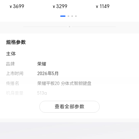
3699
3299
1149
￥
￥
￥
规格参数
主体
品牌
荣耀
上市时间
2026年5月
传播名
荣耀平板20 分体式智能键盘
机身重量
513g
机身尺寸
382.39mm(L)X 281.28mm(W)X 5.35mm(H：仅
查看全部参数
查看全部参数
键盘)
外观颜色
白色
蓝牙
支持
电池