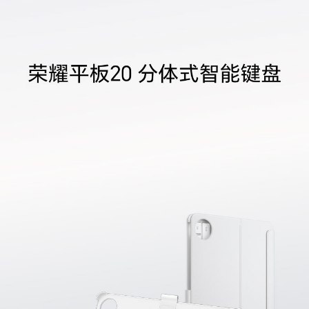
电池容量
250mAh
充电方式
Type-C接口充电
理论待机时间
大于500H
其他
指示灯
Caps指示灯、电源状态指示灯
产品工作湿度
5%至 95%（非冷凝）
生产者名称
荣耀终端股份有限公司
生产者地址
深圳市福田区香蜜湖街道东海社区红荔西路8089
号深业中城6号楼A单元3401