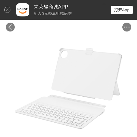
↵
来荣耀商城APP
打开App
新人0元领耳机赠品券