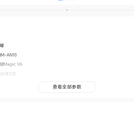
耀
NM-AN10
耀Magic V6
026年3月
agicOS 10（基于Android 16）
查看全部参数
查看全部参数
gicOS 10
耀YOYO智能体、YOYO帮记、AI文档还原、AI翻译、AI图片追色、AI电
（语义搜索、内容搜索）、AI魔法修图（一语消除物体、AI识别路人消
除、人脸表情修复、人脸闭眼修复、AI超清、智能抠图、AI扩图）、AI字
帮写、YOYO记忆、AI图生视频、荣耀全品牌分享、荣耀换机克隆、AI晕动
噪、智慧隐私通话、振动增强、AI 情报官(备注:1.YOYO智能体部分新功
，功能持续不断升级，具体功能使用方法详见官方服务支持网站https://www.