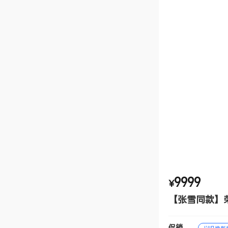
9999
¥
【张雪同款】荣耀M
促销