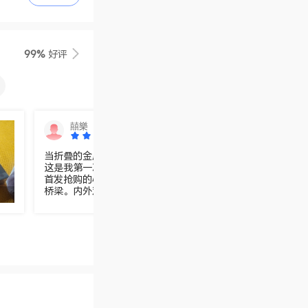
99%
好评
比高
囍樂
当折叠的金属铰链在掌心轻轻展开，Magic V6的屏幕如画卷
这是我第一次与折叠屏手机的亲密接触。发布会的光影仍在眼
首发抢购的心跳尚未平息，此刻它却安静地躺在手中，成为连
桥梁。内外双屏的设计打破了传统手机的边界，大屏时如随身
屏时似精致手札，每一次开合都像是在与科技对话。系统流畅
吸，应用切换间感受不到丝毫卡顿，折叠的不仅是屏幕，更是
限可能。这不仅是一部手机，更是我探索未来科技的起点，它
信，折叠的艺术，正是未来的形状。