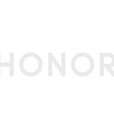
n/support/或咨询官方客服。)
五代骁龙®️8至尊版移动平台
核
Prime 4.6GHz+6×Performance 3.62GHz
dreno™840
卡双通
域白版本：
态 长 x 宽 x 厚：156.7 x 145.6 x 4.0 mm
态 长 x 宽 x 厚: 156.7 x 74.5x 8.75 mm
他颜色版本：
态 长 x 宽 x 厚：156.7 x 145.6 x 4.1 mm
叠态 长 x 宽 x 厚: 156.7 x 74.5x 9 mm(备注:*实际尺寸/重量依
不同可能有所差异。展开态厚度，不包含屏幕边框。重量及整机尺寸不包
域白：约219克（含电池）；
他颜色：约224克（含电池）；(备注:*实际尺寸/重量依配置、制造工艺
有所差异。重量及整机尺寸不包含内外屏保护膜)
屏防护、AI换脸检测、安全存储、手机盾、密码保险箱、模糊位置、隐私
诈防火墙、应用锁、支付保护中心、隐私时刻、应用跳转弹窗提醒