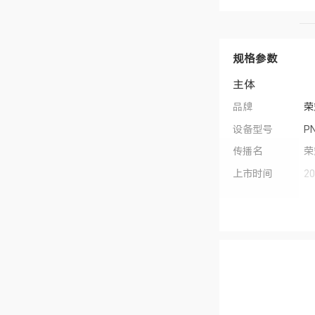
规格参数
主体
品牌
荣
设备型号
P
传播名
荣
上市时间
2
操作系统
M
用户界面
Ma
MagicOS功能
荣
索
去
I
降
持