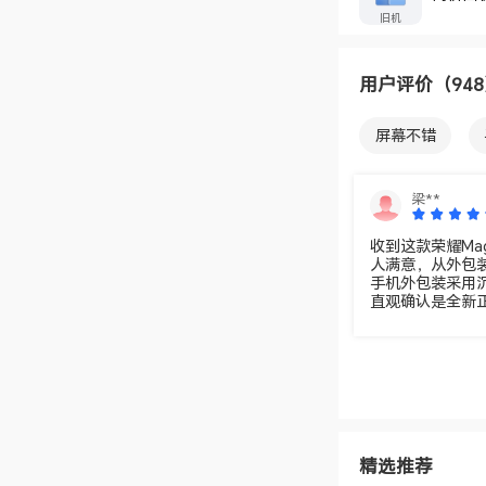
旧机
用户评价
（94
屏幕不错
拍照不错
梁**
收到这款荣耀Ma
人满意，从外包
手机外包装采用
直观确认是全新正
氮化镓快充头、
精致的设计感，
心打磨。 取出真机后，整机的做工质感更是让人眼前一亮。机身缝隙处
理均匀严密，铰
后盖搭配金色环
手感圆润舒适。
成色完美，完全符合全新旗舰
桌面滑动、应用
精选推荐
视界等功能适配
交娱乐还是轻办公