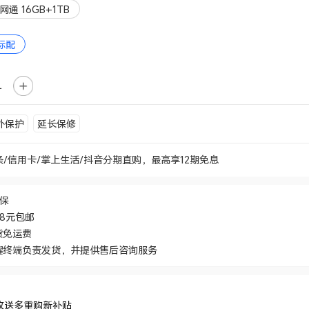
网通 16GB+1TB
标配
外保护
延长保修
条/信用卡/掌上生活/抖音分期直购，最高享12期免息
价保
48元包邮
货免运费
耀终端负责发货，并提供售后咨询服务
收送多重购新补贴