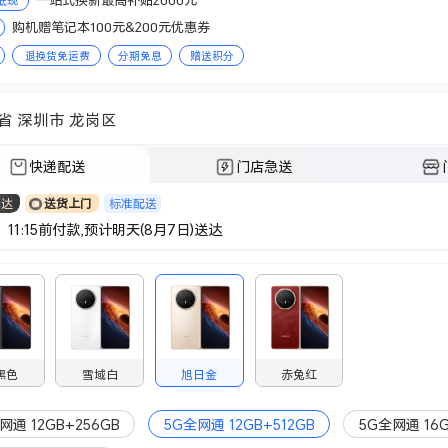
抵现
购机赠笔记本100元&200元优惠券
退换货免运费
分期免息
赠送积分
省 深圳市 龙岗区
快递配送
门店急送
标准配送
日达
送货上门
 11:15前付款,预计明天(8月7日)送达
黑色
雪域白
旭日金
赤兔红
网通 12GB+256GB
5G全网通 12GB+512GB
5G全网通 16G