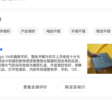
8）
手感好
产品很好
电池不错
外观不错
物流不错
运行速度快
超级防水
信号不错
活动给力
性价
gic V6折叠屏手机，整体开箱与初次上手体验十分令
装设计到真机使用感受都展现出旗舰机型该有的品质。
沉稳大气的深灰色哑光硬质礼盒，外层塑封完好，能够
品。打开包装后，内部布局规整有序，手机、120W
共6张
数据线以及定制保护壳分区摆放，层次分明，既体现了
也让开箱的仪式感拉满，能看出品牌在包装细节上的用
链开合顺滑且阻尼感适中，没有松动或异响问题。白色
查看全部评价
购买咨询(1)
形铰链的设计轻奢大气，材质细腻不易沾染指纹，握持
屏幕无划痕、漏光与坏点，出厂保护膜平整完好，整机
的品控水准。 MagicOS运行流畅稳定，
开启、多任务切换全程丝滑。折叠屏专属的分屏、平行
成熟，大屏操作逻辑清晰，上手门槛低，无论是日常社
，都能带来高效舒适的体验。原装120W快充配件功