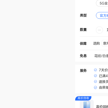
5G全
类型
官方
数量
意
选购
保障
花呗/白
免息
7天
服务
已满
退换
由荣
高价回收
高价回