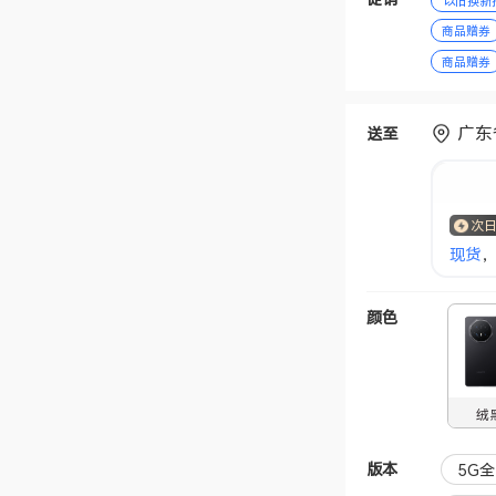
以旧换新
商品赠券
商品赠券
广东
送至
次
现货
，
颜色
绒
版本
5G全