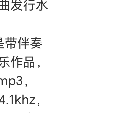
曲发行水
是带伴奏
乐作品，
mp3，
.1khz，