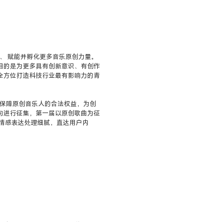
扶持、 赋能并孵化更多音乐原创力量。
目的是为更多具有创新意识、有创作
全方位打造科技行业最有影响力的青
之重，保障原创音乐人的合法权益，为创
向进行征集，第一届以原创歌曲为征
乐情感表达处理细腻，直达用户内