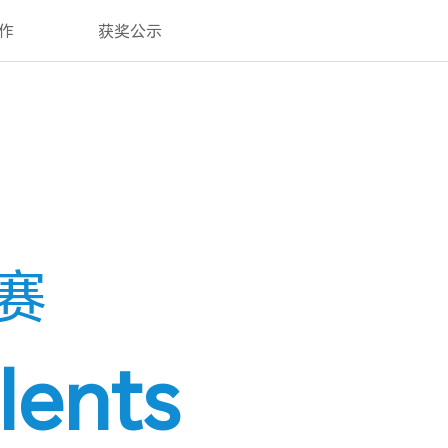
作
获奖公示
赛
ents