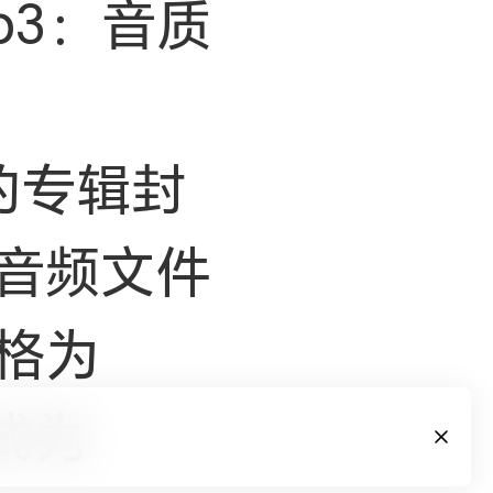
mp3：音质
的专辑封
音频文件
格为
格式为