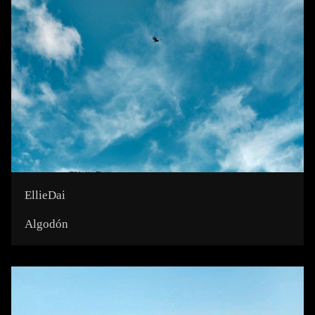
EllieDai
Algodón