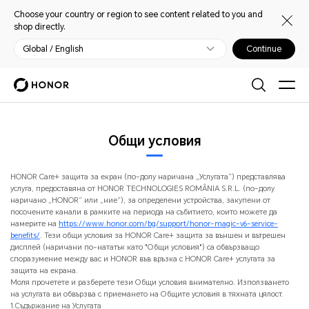
Choose your country or region to see content related to you and
shop directly.
Global / English
Continue
Общи условия
HONOR Care+ защита за екран (по-долу наричана „Услугата“) представлява
услуга, предоставяна от HONOR TECHNOLOGIES ROMÂNIA S.R.L. (по-долу
наричано „HONOR“ или „ние“), за определени устройства, закупени от
посочените канали в рамките на периода на събитието, които можете да
намерите на
https://www.honor.com/bg/support/honor-magic-v6-service-
benefits/
. Teзи общи условия за HONOR Care+ защита за външен и вътрешен
дисплей (наричани по-нататък като "Общи условия") са обвързващо
споразумение между вас и HONOR във връзка с HONOR Care+ услугата за
защита на екрана.
Моля прочетете и разберете тези Общи условия внимателно. Използването
на услугата ви обвързва с приемането на Общите условия в тяхната цялост.
1.Съдържание на Услугата