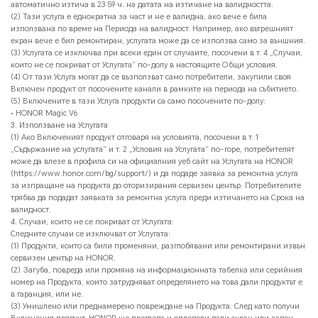
автоматично изтича в 23:59 ч. на датата на изтичане на валидността.
(2) Тази услуга е еднократна за част и не е валидна, ако вече е била
използвана по време на Периода на валидност. Например, ако вътрешният
екран вече е бил ремонтиран, услугата може да се използва само за външния.
(3) Услугата се изключва при всеки един от случаите, посочени в т. 4 „Случаи,
които не се покриват от Услугата“ по-долу в настоящите Общи условия.
(4) От тази Услуга могат да се възползват само потребители, закупили своя
Включен продукт от посочените канали в рамките на периода на събитието.
(5) Включените в тази Услуга продукти са само посочените по-долу:
• HONOR Magic V6
3. Използване на Услугата
(1) Ако Включеният продукт отговаря на условията, посочени в т. 1
„Съдържание на услугата“ и т. 2 „Условия на Услугата“ по-горе, потребителят
може да влезе в профила си на официалния уеб сайт на Услугата на HONOR
(https://www.honor.com/bg/support/) и да подаде заявка за ремонтна услуга
за изпращане на продукта до оторизирания сервизен център. Потребителите
трябва да подадат заявката за ремонтна услуга преди изтичането на Срока на
валидност.
4. Случаи, които не се покриват от Услугата:
Следните случаи се изключват от Услугата:
(1) Продукти, които са били променяни, разглобявани или ремонтирани извън
сервизен център на HONOR.
(2) Загуба, повреда или промяна на информационната табелка или серийния
номер на Продукта, които затрудняват определянето на това дали продуктът е
в гаранция, или не.
(3) Умишлено или преднамерено повреждане на Продукта. След като получи