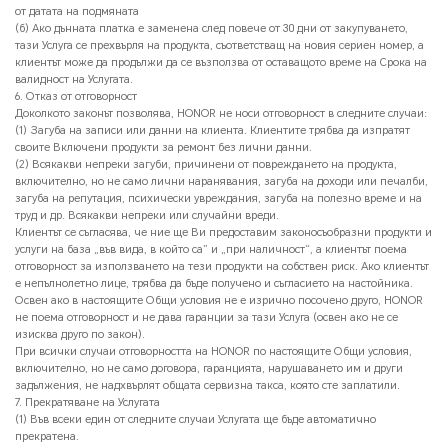
от датата на подмяната
(б) Ако дънната платка е заменена след повече от 30 дни от закупуването,
тази Услуга се прехвърля на продукта, съответстващ на новия сериен номер, а
клиентът може да продължи да се възползва от оставащото време на Срока на
валидност на Услугата.
6. Отказ от отговорност
Доколкото законът позволява, HONOR не носи отговорност в следните случаи:
(1) Загуба на записи или данни на клиента. Клиентите трябва да изпратят
своите Включени продукти за ремонт без лични данни.
(2) Всякакви непреки загуби, причинени от повреждането на продукта,
включително, но не само лични наранявания, загуба на доходи или печалби,
загуба на репутация, психически увреждания, загуба на полезно време и на
труд и др. Всякакви непреки или случайни вреди.
Клиентът се съгласява, че ние ще Ви предоставим законосъобразни продукти и
услуги на база „във вида, в който са” и „при наличност“, а клиентът поема
отговорност за използването на тези продукти на собствен риск. Ако клиентът
е непълнолетно лице, трябва да бъде получено и съгласието на настойника.
Освен ако в настоящите Общи условия не е изрично посочено друго, HONOR
не поема отговорност и не дава гаранции за тази Услуга (освен ако не се
изисква друго по закон).
При всички случаи отговорността на HONOR по настоящите Общи условия,
включително, но не само договора, гаранцията, нарушаването им и други
задължения, не надхвърлят общата сервизна такса, която сте заплатили.
7. Прекратяване на Услугата
(1) Във всеки един от следните случаи Услугата ще бъде автоматично
прекратена.