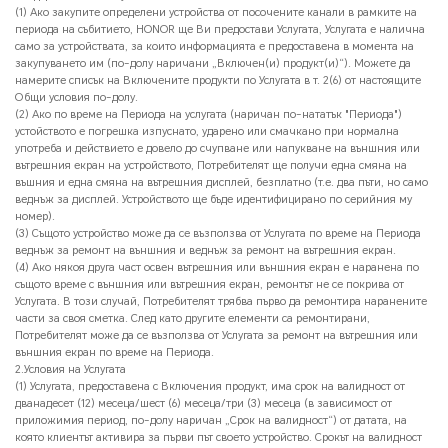
(1) Ако закупите определени устройства от посочените канали в рамките на
периода на събитието, HONOR ще Ви предостави Услугата, Услугата е налична
само за устройствата, за които информацията е предоставена в момента на
закупуването им (по-долу наричани „Включен(и) продукт(и)“). Можете да
намерите списък на Включените продукти по Услугата в т. 2(6) от настоящите
Общи условия по-долу.
(2) Ако по време на Периода на услугата (наричан по-нататък "Периода")
устойството е погрешка изпуснато, ударено или смачкано при нормална
употреба и действието е довело до счупване или напукване на външния или
вътрешния екран на устройството, Потребителят ще получи една смяна на
въшния и една смяна на вътрешния дисплей, безплатно (т.е. два пъти, но само
веднъж за дисплей. Устройството ще бъде идентифицирано по серийния му
номер).
(3) Същото устройство може да се възползва от Услугата по време на Периода
веднъж за ремонт на външния и веднъж за ремонт на вътрешния екран.
(4) Ако някоя друга част освен вътрешния или външния екран е наранена по
същото време с външния или вътрешния екран, ремонтът не се покрива от
Услугата. В този случай, Потребителят трябва първо да ремонтира наранените
части за своя сметка. След като другите елементи са ремонтирани,
Потребителят може да се възползва от Услугата за ремонт на вътрешния или
външния екран по време на Периода.
2.Условия на Услугата
(1) Услугата, предоставена с Включения продукт, има срок на валидност от
дванадесет (12) месеца/шест (6) месеца/три (3) месеца (в зависимост от
приложимия период, по-долу наричан „Срок на валидност“) от датата, на
която клиентът активира за първи път своето устройство. Срокът на валидност