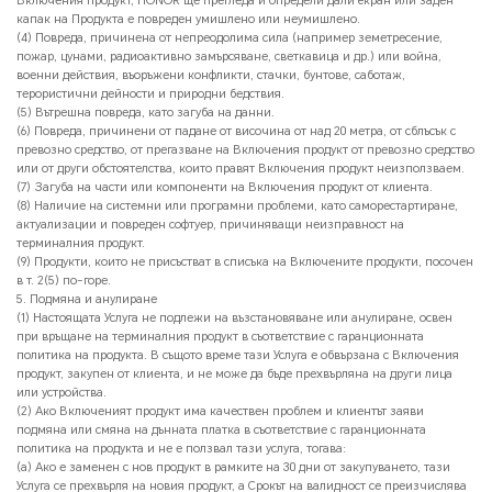
Включения продукт, HONOR ще прегледа и определи дали eкран или заден
капак на Продукта е повреден умишлено или неумишлено.
(4) Повреда, причинена от непреодолима сила (например земетресение,
пожар, цунами, радиоактивно замърсяване, светкавица и др.) или война,
военни действия, въоръжени конфликти, стачки, бунтове, саботаж,
терористични дейности и природни бедствия.
(5) Вътрешна повреда, като загуба на данни.
(6) Повреда, причинени от падане от височина от над 20 метра, от сблъсък с
превозно средство, от прегазване на Включения продукт от превозно средство
или от други обстоятелства, които правят Включения продукт неизползваем.
(7) Загуба на части или компоненти на Включения продукт от клиента.
(8) Наличие на системни или програмни проблеми, като саморестартиране,
актуализации и повреден софтуер, причиняващи неизправност на
терминалния продукт.
(9) Продукти, които не присъстват в списъка на Включените продукти, посочен
в т. 2(5) по-горе.
5. Подмяна и анулиране
(1) Настоящата Услуга не подлежи на възстановяване или анулиране, освен
при връщане на терминалния продукт в съответствие с гаранционната
политика на продукта. В същото време тази Услуга е обвързана с Включения
продукт, закупен от клиента, и не може да бъде прехвърляна на други лица
или устройства.
(2) Ако Включеният продукт има качествен проблем и клиентът заяви
подмяна или смяна на дънната платка в съответствие с гаранционната
политика на продукта и не е ползвал тази услуга, тогава:
(а) Ако е заменен с нов продукт в рамките на 30 дни от закупуването, тази
Услуга се прехвърля на новия продукт, а Срокът на валидност се преизчислява