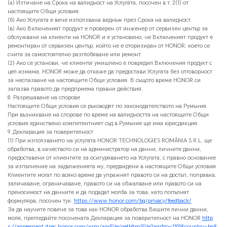
(а) Изтичане на Срока на валидност на Услугата, посочен в т. 2(1) от
настоящите Общи условия.
(б) Ако Услугата е вече използвана веднъж през Срока на валидност.
(в) Ако Включеният продукт е проверен от инженер от сервизен център за
обслужване на клиенти на HONOR и е установено, че Включеният продукт е
ремонтиран от сервизен център, който не е оторизиран от HONOR, което се
счита за самостоятелно разглобяване или ремонт.
(2) Ако се установи, че клиентът умишлено е повредил Включения продукт с
цел измама, HONOR може да откаже да предостави Услугата без отговорност
за неспазване на настоящите Общи условия. В същото време HONOR си
запазва правото да предприема правни действия.
8. Разрешаване на спорове
Настоящите Общи условия се ръководят по законодателството на Румъния.
При възникване на спорове по време на валидността на настоящите Общи
условия единствено компетентният съд в Румъния ще има юрисдикция.
9. Декларация за поверителност
(1) При използването на услугата HONOR TECHNOLOGIES ROMÂNIA S.R.L. ще
обработва, в качеството си на администратор на данни, личните данни,
предоставени от клиентите за осигуряването на Услугата, с правно основание
за изпълнение на задълженията му, предвидени в настоящите Общи условия.
Клиентите могат по всяко време да упражнят правото си на достъп, поправка,
заличаване, ограничаване, правото си на обжалване или правото си на
преносимост на данните и да подадат молба за това, като попълнят
формуляра, посочен тук.
https://www.honor.com/bg/privacy/feedback/
За да научите повече за това как HONOR обработва Вашите лични данни,
моля, прегледайте посочената Декларация за поверителност на HONOR
http
s://agreement.itsec.honor.com/asm/agrFile/getHtmlFile?agrNo=1101&country=bg&