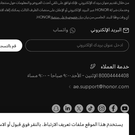
من خلال تقديم عنوان بريدك الإلكتروني، فإنك توافق على تلقي أحدث العروض والمعلومات حول منتجا
وخدمات شركة HONOR عبر البريد الإلكتروني أو الإعلان على منصات الطرف الثالث. يمكنك إلغاء 
أي وقت وفقًا للبند الخامس من بيان
بيان خصوصية على منصة
HONOR.
البريد الإلكتروني
واتساب
قم بالتسج
خدمة العملاء
80004444408 الإثنين - الأحد٩:٠٠ صباحا - ٩:٠٠ مساءً
ae.support@honor.com
يستخدم هذا الموقع ملفات تعريف الارتباط. بالنقر فوق قبول أو ال
شروط الاستخدام
بيان الخصوصية
خريطة الموقع
سياسة كوكي