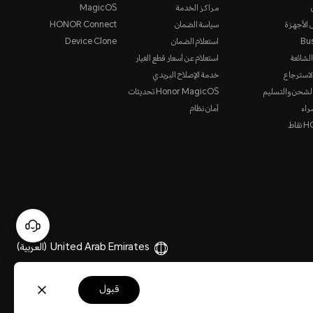
مراكز الخدمة
MagicOS
 الأجهزة
سياسة الضمان
HONOR Connect
Bu
استعلام الضمان
Device Clone
الشائعة
استعلام عن أسعار قطع الغيار
لاسترجاع
خدمة الإصلاح البريدي
لشحن والتسليم
Honor MagicOS تحديثات
راء
أمان نظام
قاط
United Arab Emirates
(العربية)
قبول
حقوق الطبع والنشر والنسخ. 2017-2026 HONOR. جميع الحقوق محفوظة.