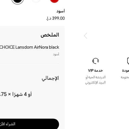
أسود
399.00 د.إ.‏‏
الملخص
HOICE Lansdom AirNora black
أسود
خدمة VIP
الإجمالي
ختومة
الدردشة الحية أو
البريد الإلكتروني
أو 4 شهرًا × 99.75 د.إ.‏‏ (بدون فوائد)*
الشراء الآن