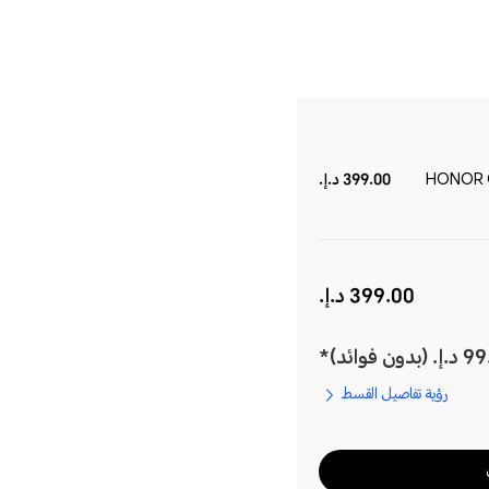
HONOR C
399.00 د.إ.‏‏
399.00 د.إ.‏‏
رؤية تفاصيل القسط