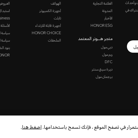
ت وأحداث
العلامة التجارية
الهواتف
العروض
الاشتراك في
المدونة
أجهزة الكمبيوتر
استبدال
الأخبار
تابلت
siness
HONOR ESG
أجهرة قابلة للارتداء
الأسئلة 
HONOR CHOICE
سياسة ا
متجر هـــونر المعتمد
الملحقات
سياسة ا
يل
دبي مول
بنود الش
ريم مول
HONOR ن
DFC
ديرة سيتي سنتر
برجمان مول
استمرار في تصفح الموقع ، فإنك تسمح باستخدامها.
اضغط هنا
.