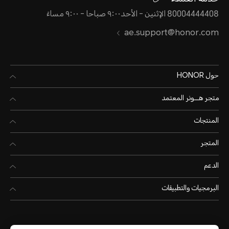
80004444408 الإثنين - الأحد٩:٠٠ صباحا - ٩:٠٠ مساءً
ae.support@honor.com
حول HONOR
متجر هـــونر المعتمد
المنتجات
المتجر
الدعم
البرمجيات والتطبيقات